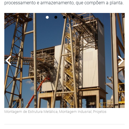
processamento e armazenamento, que compõem a planta.
Montagem de Estrutura Metálica
,
Montagem Indusrial
,
Projetos